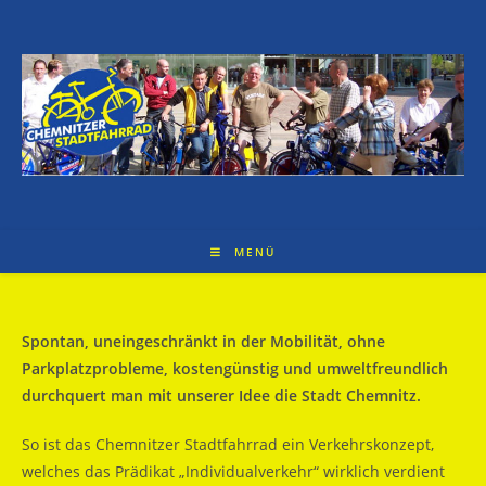
Zum
Inhalt
springen
MENÜ
Spontan, uneingeschränkt in der Mobilität, ohne
Parkplatzprobleme, kostengünstig und umweltfreundlich
durchquert man mit unserer Idee die Stadt Chemnitz.
So ist das Chemnitzer Stadtfahrrad ein Verkehrskonzept,
welches das Prädikat „Individualverkehr“ wirklich verdient