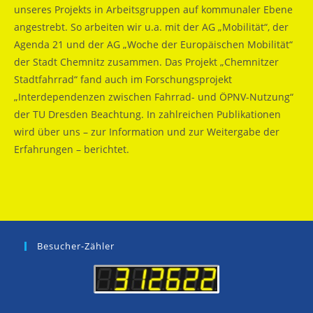
unseres Projekts in Arbeitsgruppen auf kommunaler Ebene
angestrebt. So arbeiten wir u.a. mit der AG „Mobilität“, der
Agenda 21 und der AG „Woche der Europäischen Mobilität“
der Stadt Chemnitz zusammen. Das Projekt „Chemnitzer
Stadtfahrrad“ fand auch im Forschungsprojekt
„Interdependenzen zwischen Fahrrad- und ÖPNV-Nutzung“
der TU Dresden Beachtung. In zahlreichen Publikationen
wird über uns – zur Information und zur Weitergabe der
Erfahrungen – berichtet.
Besucher-Zähler